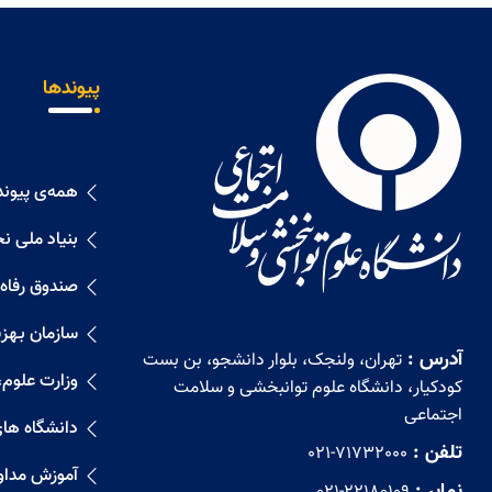
فراخوان جایزه بین‌المللی داستان
شش‌کلمه‌ای «مدرسه میناب»
پیوندها
منتشر شد
زمان امتحانات و مصوبات جدید
آموزشی دانشگاه اعلام شد
همه‌ی پیوند
فعال شدن سامانه اسکای‌روم و
بنیاد ملی ن
انتشار لینک کلاس‌ها برای
دانشجویان
صندوق رفاه
نحوه برگزاری کلاس‌های دانشگاه تا
سازمان بـهزیـ
آدرس :
پایان سال اعلام شد
تهران، ولنجک، بلوار دانشجو، بن بست
وزارت علوم،
کودکیار، دانشگاه علوم توانبخشی و سلامت
ثبت‌نام الکترونیکی و درخواست
اجتماعی
دانشگاه ها
خوابگاه دانشجویان دکترا اعلام شد
تلفن :
021-71732000
آموزش مداو