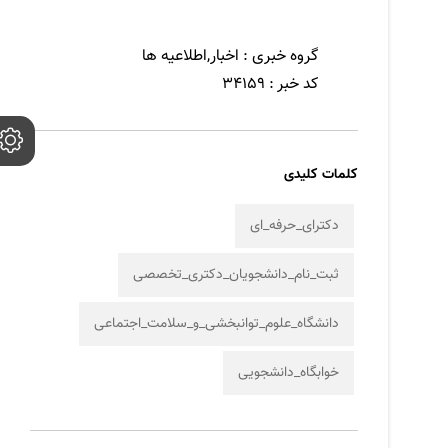
گروه خبری :
اخبار,اطلاعیه ها
کد خبر :
34159
کلمات کلیدی
دکترای_حرفه_ای
ثبت_نام_دانشجویان_دکتری_تخصصی
دانشگاه_علوم_توانبخشی_و_سلامت_اجتماعی
خوابگاه_دانشجویی