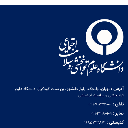
آدرس :
تهران، ولنجک، بلوار دانشجو، بن بست کودکیار، دانشگاه علوم
توانبخشی و سلامت اجتماعی
تلفن :
021-71732000
نمابر :
021-22180109
کدپستی :
1985713871