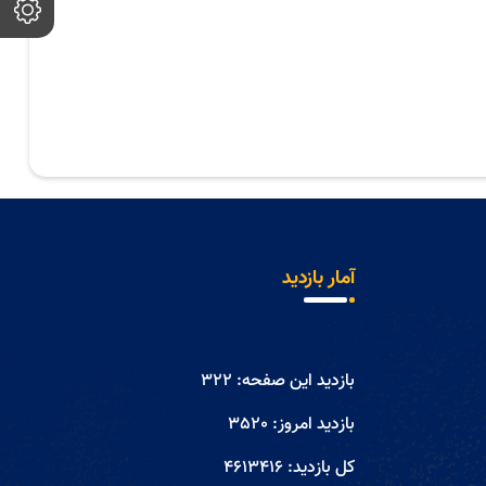
آمار بازدید
بازدید این صفحه:
322
بازدید امروز:
3520
کل بازدید:
4613416