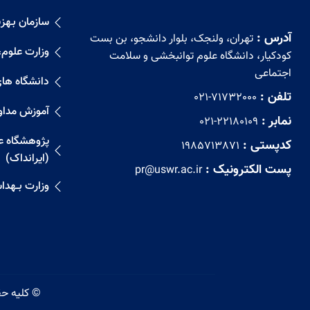
سازمان بـهزیـ
آدرس :
تهران، ولنجک، بلوار دانشجو، بن بست
وزارت علوم،
کودکیار، دانشگاه علوم توانبخشی و سلامت
اجتماعی
دانشگاه ها
تلفن :
021-71732000
آموزش مداو
نمابر :
021-22180109
پژوهشگاه علو
کدپستی :
1985713871
(ایرانداک)
پست الکترونیک :
pr@uswr.ac.ir
وزارت بــهد
© کلیه حق