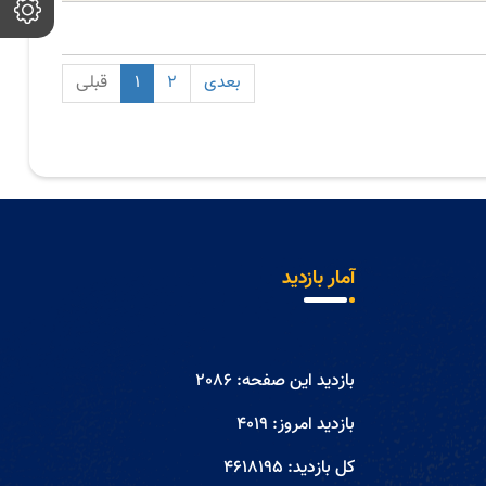
بعدی
2
1
قبلی
آمار بازدید
بازدید این صفحه:
2086
بازدید امروز:
4019
کل بازدید:
4618195