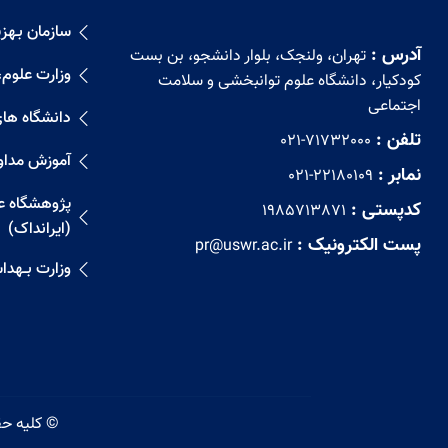
سازمان بـهزیـ
آدرس :
تهران، ولنجک، بلوار دانشجو، بن بست
وزارت علوم،
کودکیار، دانشگاه علوم توانبخشی و سلامت
اجتماعی
دانشگاه ها
تلفن :
021-71732000
آموزش مداو
نمابر :
021-22180109
پژوهشگاه علو
کدپستی :
1985713871
(ایرانداک)
پست الکترونیک :
pr@uswr.ac.ir
وزارت بــهد
© کلیه حق