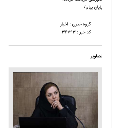
پایان پیام/
گروه خبری :
اخبار
کد خبر :
34793
تصاویر