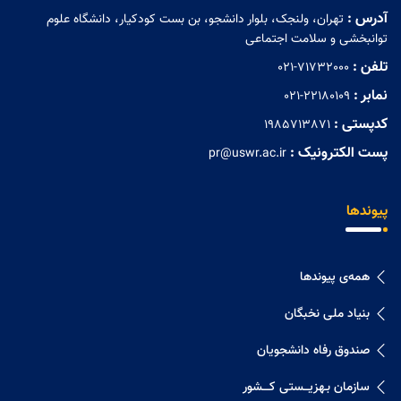
آدرس :
تهران، ولنجک، بلوار دانشجو، بن بست کودکیار، دانشگاه علوم
توانبخشی و سلامت اجتماعی
تلفن :
021-71732000
نمابر :
021-22180109
کدپستی :
1985713871
پست الکترونیک :
pr@uswr.ac.ir
پیوندها
همه‌ی پیوندها
بنیاد ملی نخبگان
صندوق رفاه دانشجویان
سازمان بـهزیـــستی کــــشور