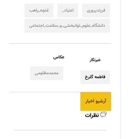
فرزندپروری
اعتیاد_
غنچه_راهب
دانشگاه_علوم_توانبخشی_و_سلامت_اجتماعی
عکاس
خبرنگار
محمدمظلومی
فاطمه گلرخ
آرشیو اخبار
نظرات