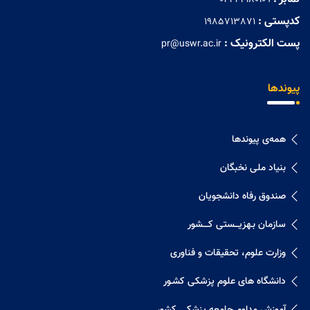
کدپستی :
1985713871
پست الکترونیک :
pr@uswr.ac.ir
پیوندها
همه‌ی پیوندها
بنیاد ملی نخبگان
صندوق رفاه دانشجویان
سازمان بـهزیـــستی کــــشور
وزارت علوم، تحقیقات و فناوری
دانشگاه های علوم پزشکی کشـور
آموزش مداوم جامعه پزشکی کشور